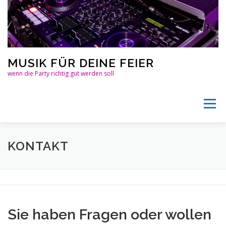
Zum
Inhalt
springen
MUSIK FÜR DEINE FEIER
wenn die Party richtig gut werden soll
Menü
ÜBER UNS
PREISE
MUSIK
TECHNIK
KONTAKT
FOTOBOX
HÄUFIGE FRAGEN
REFERENZEN
Sie haben Fragen oder wollen
KONTAKT
LINKS