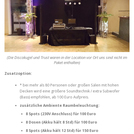
(Die Discokugel und Trust waren in der Location vor Ort uns sind nicht im
Paket enthalten)
Zusatzoption:
* bei mehr als 80 Personen oder großen Sälen mit hohen
Decken wird eine größere Soundtechnik / extra Subwofer
(Bass) empfohlen, ab 100 Euro Aufpreis.
zusätzliche Ambiente Raumbeleuchtung:
8 Spots (230V Anschluss) für 100 Euro
8 Dosen (Akku hält 8 Std) für 100 Euro
8 Spots (Akku hält 12 Std) für 150 Euro