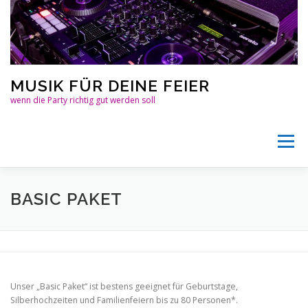
Zum
Inhalt
springen
MUSIK FÜR DEINE FEIER
wenn die Party richtig gut werden soll
Menü
ÜBER UNS
PREISE
MUSIK
TECHNIK
BASIC PAKET
FOTOBOX
HÄUFIGE FRAGEN
REFERENZEN
Unser „Basic Paket“ ist bestens geeignet für Geburtstage,
KONTAKT
LINKS
Silberhochzeiten und Familienfeiern bis zu 80 Personen*.