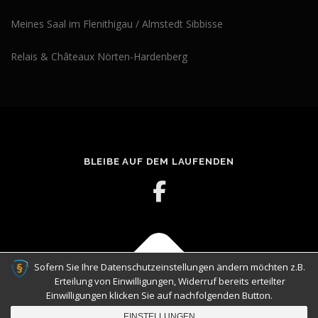
Meines Saal im Flenithigau / Almstedt Sibbisse
Relais & Châteaux Nörten-Hardenberg
BLEIBE AUF DEM LAUFENDEN
Sofern Sie Ihre Datenschutzeinstellungen ändern möchten z.B.
Erteilung von Einwilligungen, Widerruf bereits erteilter
Copyright © 2026 Musik für Deine Feier
–
OnePress
Theme von
Einwilligungen klicken Sie auf nachfolgenden Button.
FameThemes
EINSTELLUNGEN